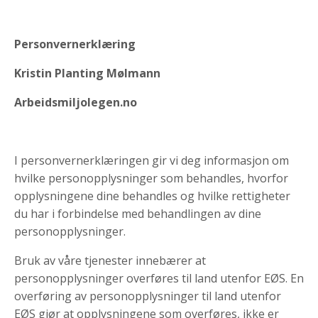
Personvernerklæring
Kristin Planting Mølmann
Arbeidsmiljolegen.no
I personvernerklæringen gir vi deg informasjon om
hvilke personopplysninger som behandles, hvorfor
opplysningene dine behandles og hvilke rettigheter
du har i forbindelse med behandlingen av dine
personopplysninger.
Bruk av våre tjenester innebærer at
personopplysninger overføres til land utenfor EØS. En
overføring av personopplysninger til land utenfor
EØS gjør at opplysningene som overføres, ikke er