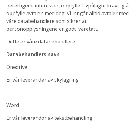
berettigede interesser, oppfylle lovpålagte krav og å
oppfylle avtalen med deg. Vi inngår alltid avtaler med
våre databehandlere som sikrer at
personopplysningene er godt ivaretatt.
Dette er våre databehandlere:
Databehandlers navn
Onedrive
Er vår leverandør av skylagring
Word
Er vår leverandør av tekstbehandling