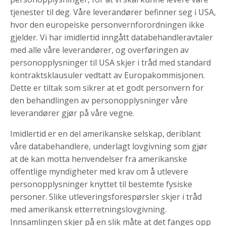
tjenester til deg. Våre leverandører befinner seg i USA,
hvor den europeiske personvernforordningen ikke
gjelder. Vi har imidlertid inngått databehandleravtaler
med alle våre leverandører, og overføringen av
personopplysninger til USA skjer i tråd med standard
kontraktsklausuler vedtatt av Europakommisjonen.
Dette er tiltak som sikrer at et godt personvern for
den behandlingen av personopplysninger våre
leverandører gjør på våre vegne.
Imidlertid er en del amerikanske selskap, deriblant
våre databehandlere, underlagt lovgivning som gjør
at de kan motta henvendelser fra amerikanske
offentlige myndigheter med krav om å utlevere
personopplysninger knyttet til bestemte fysiske
personer. Slike utleveringsforespørsler skjer i tråd
med amerikansk etterretningslovgivning.
Innsamlingen skjer på en slik måte at det fanges opp