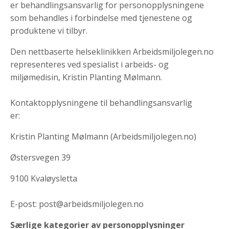
er behandlingsansvarlig for personopplysningene
som behandles i forbindelse med tjenestene og
produktene vi tilbyr.
Den nettbaserte helseklinikken Arbeidsmiljolegen.no
representeres ved spesialist i arbeids- og
miljømedisin, Kristin Planting Mølmann.
Kontaktopplysningene til behandlingsansvarlig
er:
Kristin Planting Mølmann (Arbeidsmiljolegen.no)
Østersvegen 39
9100 Kvaløysletta
E-post:
post@arbeidsmiljolegen.no
Særlige kategorier av personopplysninger