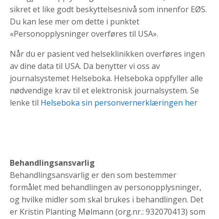
sikret et like godt beskyttelsesnivå som innenfor EØS.
Du kan lese mer om dette i punktet
«Personopplysninger overføres til USA».
Når du er pasient ved helseklinikken overføres ingen
av dine data til USA. Da benytter vi oss av
journalsystemet Helseboka. Helseboka oppfyller alle
nødvendige krav til et elektronisk journalsystem. Se
lenke til
Helseboka sin personvernerklæringen her
Behandlingsansvarlig
Behandlingsansvarlig er den som bestemmer
formålet med behandlingen av personopplysninger,
og hvilke midler som skal brukes i behandlingen. Det
er Kristin Planting Mølmann (org.nr.: 932070413) som