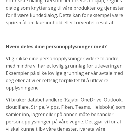
etter siste dialog. Dersom det foretas et kjøp, regnes
dialog som knytter seg til våre produkter og tjenester
for å være kundedialog. Dette kan for eksempel være
spørsmål om kursinnhold eller forventet resultat.
Hvem deles dine personopplysninger med?
VI gir ikke dine personopplysninger videre til andre,
med mindre vi har et lovlig grunnlag for utleveringen.
Eksempler på slike lovlige grunnlag er vår avtale med
deg eller at vi er rettslig forpliktet til å utlevere
opplysningene.
Vi bruker databehandlere (Kajabi, OneDrive, Outlook,
cloudlflare, Stripe, Vipps, Fiken, Teams, Helsboka) som
samler inn, lagrer eller på annen måte behandler
personopplysninger på våre vegne. Det gjør vi for at
vi skal kunne tilby våre tjenester, ivareta våre