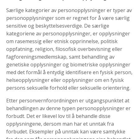
Særlige kategorier av personopplysninger er typer av
personopplysninger som er regnet for å være særlig
sensitive og beskyttelsesverdige. De særlige
kategoriene av personopplysninger, er opplysninger
om rasemessig eller etnisk opprinnelse, politisk
oppfatning, religion, filosofisk overbevisning eller
fagforeningsmedlemskap, samt behandling av
genetiske opplysninger og biometriske opplysninger
med det formål å entydig identifisere en fysisk person,
helseopplysninger eller opplysninger om en fysisk
persons seksuelle forhold eller seksuelle orientering.
Etter personvernforordningen er utgangspunktet at
behandlingen av denne typen personopplysninger er
forbudt. Det er likevel lov til å behandle disse
opplysningene, dersom man har et unntak fra
forbudet. Eksempler på unntak kan være samtykke