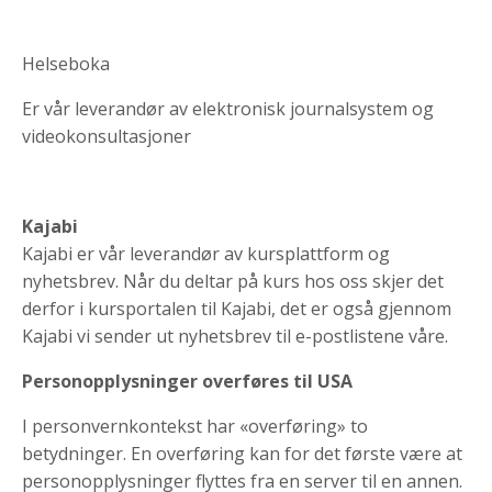
Helseboka
Er vår leverandør av elektronisk journalsystem og
videokonsultasjoner
Kajabi
Kajabi er vår leverandør av kursplattform og
nyhetsbrev. Når du deltar på kurs hos oss skjer det
derfor i kursportalen til Kajabi, det er også gjennom
Kajabi vi sender ut nyhetsbrev til e-postlistene våre.
Personopplysninger overføres til USA
I personvernkontekst har «overføring» to
betydninger. En overføring kan for det første være at
personopplysninger flyttes fra en server til en annen.