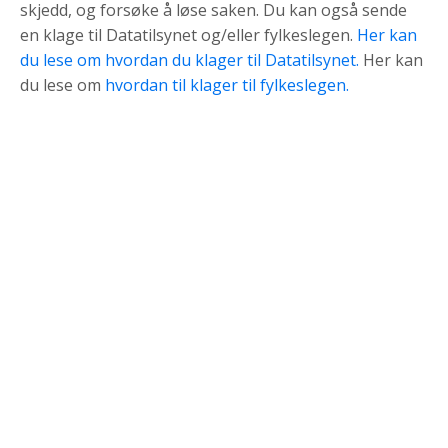
skjedd, og forsøke å løse saken. Du kan også sende
en klage til Datatilsynet og/eller fylkeslegen.
Her kan
du lese om hvordan du klager til Datatilsynet.
Her kan
du lese om
hvordan til klager til fylkeslegen.