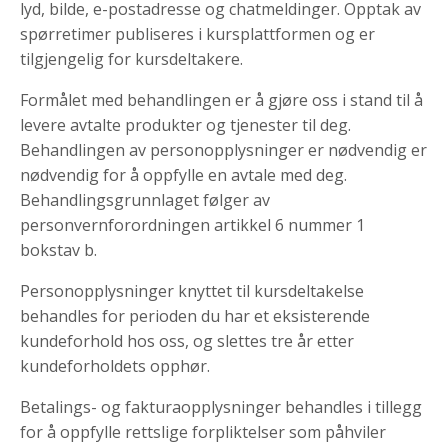
lyd, bilde, e-postadresse og chatmeldinger. Opptak av
spørretimer publiseres i kursplattformen og er
tilgjengelig for kursdeltakere.
Formålet med behandlingen er å gjøre oss i stand til å
levere avtalte produkter og tjenester til deg.
Behandlingen av personopplysninger er nødvendig er
nødvendig for å oppfylle en avtale med deg.
Behandlingsgrunnlaget følger av
personvernforordningen artikkel 6 nummer 1
bokstav b.
Personopplysninger knyttet til kursdeltakelse
behandles for perioden du har et eksisterende
kundeforhold hos oss, og slettes tre år etter
kundeforholdets opphør.
Betalings- og fakturaopplysninger behandles i tillegg
for å oppfylle rettslige forpliktelser som påhviler