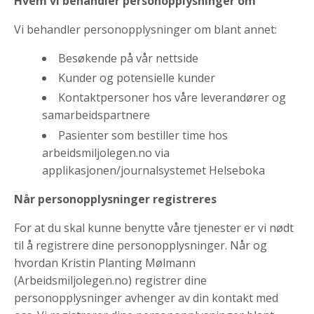
Hvem vi behandler personopplysninger om
Vi behandler personopplysninger om blant annet:
Besøkende på vår nettside
Kunder og potensielle kunder
Kontaktpersoner hos våre leverandører og
samarbeidspartnere
Pasienter som bestiller time hos
arbeidsmiljolegen.no via
applikasjonen/journalsystemet Helseboka
Når personopplysninger registreres
For at du skal kunne benytte våre tjenester er vi nødt
til å registrere dine personopplysninger. Når og
hvordan Kristin Planting Mølmann
(Arbeidsmiljolegen.no) registrer dine
personopplysninger avhenger av din kontakt med