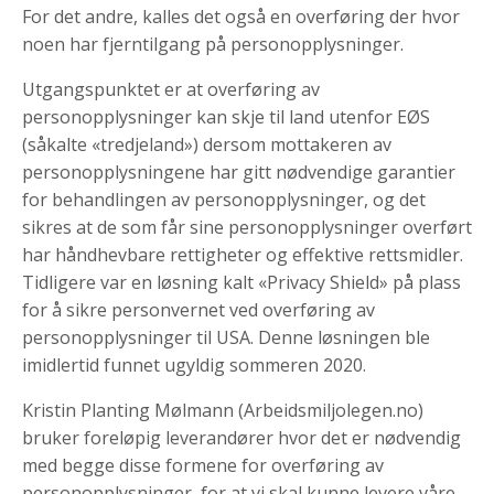
For det andre, kalles det også en overføring der hvor
noen har fjerntilgang på personopplysninger.
Utgangspunktet er at overføring av
personopplysninger kan skje til land utenfor EØS
(såkalte «tredjeland») dersom mottakeren av
personopplysningene har gitt nødvendige garantier
for behandlingen av personopplysninger, og det
sikres at de som får sine personopplysninger overført
har håndhevbare rettigheter og effektive rettsmidler.
Tidligere var en løsning kalt «Privacy Shield» på plass
for å sikre personvernet ved overføring av
personopplysninger til USA. Denne løsningen ble
imidlertid funnet ugyldig sommeren 2020.
Kristin Planting Mølmann (Arbeidsmiljolegen.no)
bruker foreløpig leverandører hvor det er nødvendig
med begge disse formene for overføring av
personopplysninger, for at vi skal kunne levere våre