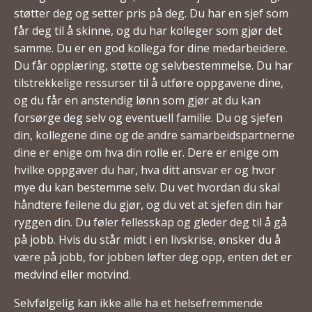
støtter deg og setter pris på deg. Du har en sjef som
får deg til å skinne, og du har kolleger som gjør det
samme. Du er en god kollega for dine medarbeidere.
Du får opplæring, støtte og selvbestemmelse. Du har
tilstrekkelige ressurser til å utføre oppgavene dine,
og du får en anstendig lønn som gjør at du kan
forsørge deg selv og eventuell familie. Du og sjefen
din, kollegene dine og de andre samarbeidspartnerne
dine er enige om hva din rolle er. Dere er enige om
hvilke oppgaver du har, hva ditt ansvar er og hvor
mye du kan bestemme selv. Du vet hvordan du skal
håndtere feilene du gjør, og du vet at sjefen din har
ryggen din. Du føler fellesskap og gleder deg til å gå
på jobb. Hvis du står midt i en livskrise, ønsker du å
være på jobb, for jobben løfter deg opp, enten det er
medvind eller motvind.
Selvfølgelig kan ikke alle ha et helsefremmende