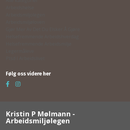
Alle kategorier
Arbeidshelse
Arbeidsmiljolegen
Arbeidsmiljøloven
Gjør Mer Av Det Du Elsker Å Gjøre
Helsefremmende Arbeidshverdag
Helsefremmende Arbeidsmiljø
Legermåleve
Ptsd I Arbeidslivet
Følg oss videre her
Kristin P Mølmann -
Arbeidsmiljølegen